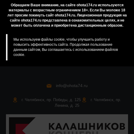
Обращаем Ваше внимание, на сайте ohota174.ru используются
Резервирование
материалы с возрастным ограничением 18+. Если Вы моложе 18
лет просим покинуть сайт ohota174.ru. Лицензионная продукция на
Приобретение лицензионных товаров
сайте ohota174.ru представлена в ознакомительных целях, и не
Бренды
может быть оплачена и приобретена дистанционным образом.
Карта сайта
Мы используем файлы cookie, чтобы улучшить работу и
повысить эффективность сайта. Продолжая пользование
данным сайтом, Вы соглашаетесь с использованием файлов
cookie.
info@ohota74.ru
г. Челябинск, пр. Победы, д. 125
г. Челябинск, пр.
Ленина, д. 25