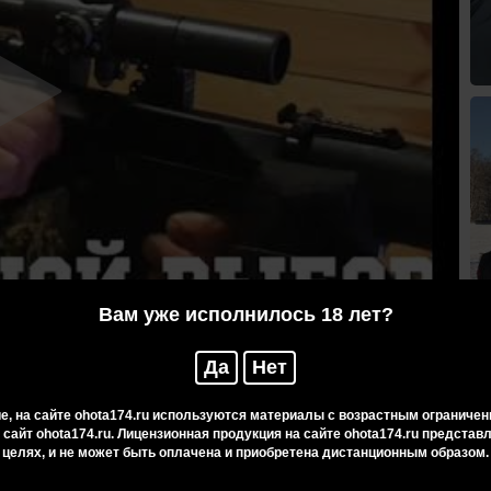
Вам уже исполнилось 18 лет?
Да
Нет
Нарезная галерея 300 метров в
Стрелковом комплексе "Царская охота"
, на сайте ohota174.ru используются материалы с возрастным ограничен
г.Челябинск
 сайт ohota174.ru. Лицензионная продукция на сайте ohota174.ru предста
целях, и не может быть оплачена и приобретена дистанционным образом.