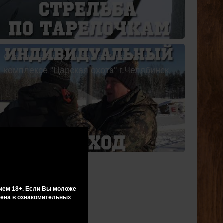
Стендовая стрельба на Стрелковом
комплексе "Царская охота" г.Челябинск
ием 18+. Если Вы моложе
влена в ознакомительных