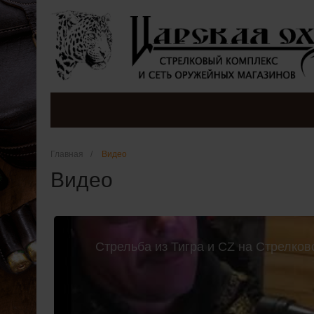
Главная
/
Видео
Видео
Стрельба из Тигра и CZ на Стрелков