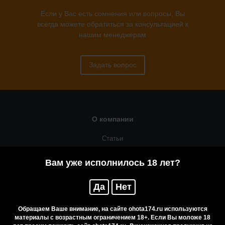
Если у Вас есть сомнения или вопросы, Вы
всегда можете обратиться за консультацией к
нашим менеджерам
Задать вопрос
О компании
Статьи
Оружейная мастерская
Вам уже исполнилось 18 лет?
Помощь
Да
Нет
Резервирование
Приобретение лицензионных товаров
Обращаем Ваше внимание, на сайте ohota174.ru используются
материалы с возрастным ограничением 18+. Если Вы моложе 18
Бренды