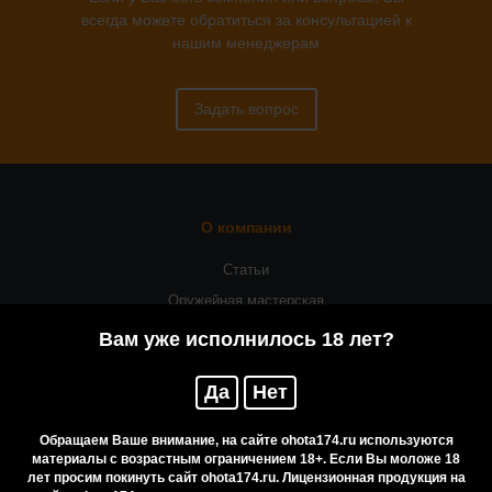
всегда можете обратиться за консультацией к
нашим менеджерам
Задать вопрос
О компании
Статьи
Оружейная мастерская
Вам уже исполнилось 18 лет?
Помощь
Резервирование
Да
Нет
Приобретение лицензионных товаров
Обращаем Ваше внимание, на сайте ohota174.ru используются
Бренды
материалы с возрастным ограничением 18+. Если Вы моложе 18
лет просим покинуть сайт ohota174.ru. Лицензионная продукция на
Карта сайта