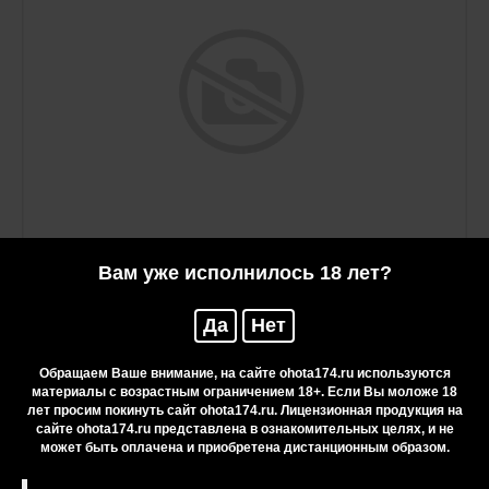
Вам уже исполнилось 18 лет?
Да
Нет
Бекас ЦМ карел.береза стабил., нож
туристический (АиР)
Обращаем Ваше внимание, на сайте ohota174.ru используются
материалы с возрастным ограничением 18+. Если Вы моложе 18
11 250 руб.
лет просим покинуть сайт ohota174.ru. Лицензионная продукция на
сайте ohota174.ru представлена в ознакомительных целях, и не
может быть оплачена и приобретена дистанционным образом.