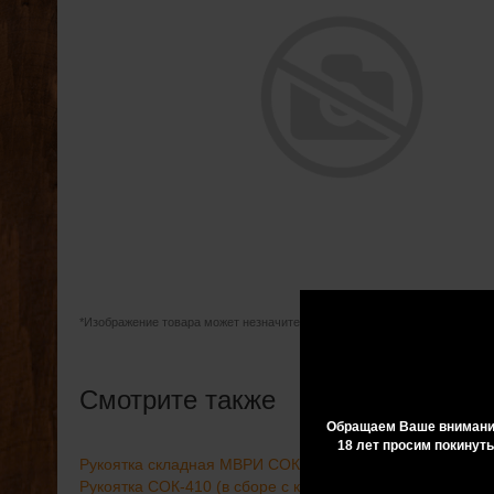
*Изображение товара может незначительно отличаться от оригинала
Смотрите также
Обращаем Ваше внимание
18 лет просим покинуть
Рукоятка складная МВРИ СОК-12
Рукоятка СОК-410 (в сборе с крепежом)