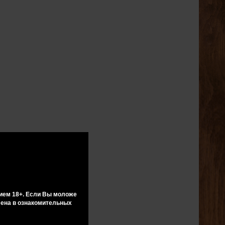
ием 18+. Если Вы моложе
влена в ознакомительных