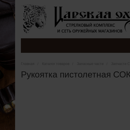
Главная
/
Каталог товаров
/
Запасные части
/
Запчасти 
Рукоятка пистолетная СО