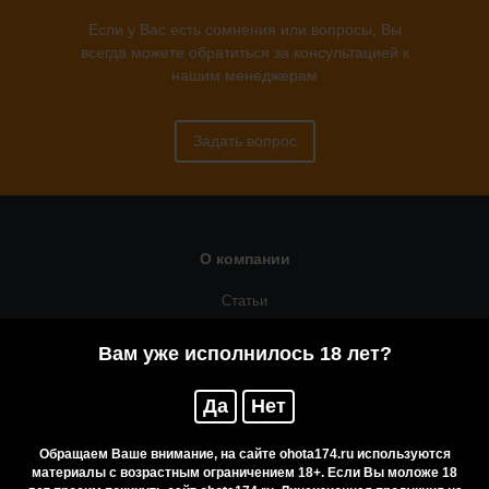
Если у Вас есть сомнения или вопросы, Вы
всегда можете обратиться за консультацией к
нашим менеджерам
Задать вопрос
О компании
Статьи
Оружейная мастерская
Вам уже исполнилось 18 лет?
Помощь
Да
Нет
Резервирование
Приобретение лицензионных товаров
Обращаем Ваше внимание, на сайте ohota174.ru используются
материалы с возрастным ограничением 18+. Если Вы моложе 18
Бренды