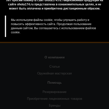
лет просим покинуть сайт ohota174.ru. Лицензионная продукция на
сайте ohota174.ru представлена в ознакомительных целях, и не
Если у Вас есть сомнения или вопросы, Вы
может быть оплачена и приобретена дистанционным образом.
всегда можете обратиться за консультацией к
нашим менеджерам
Мы используем файлы cookie, чтобы улучшить работу и
повысить эффективность сайта. Продолжая пользование
данным сайтом, Вы соглашаетесь с использованием файлов
Задать вопрос
cookie.
О компании
Статьи
Оружейная мастерская
Помощь
Резервирование
Приобретение лицензионных товаров
Бренды