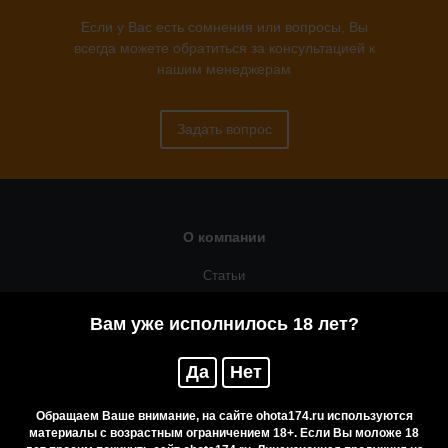
Если у Вас есть сомнения или вопросы, Вы
всегда можете обратиться за консультацией к
нашим менеджерам
Задать вопрос
О компании
Статьи
Оружейная мастерская
Вам уже исполнилось 18 лет?
Помощь
Да
Нет
Резервирование
Приобретение лицензионных товаров
Обращаем Ваше внимание, на сайте ohota174.ru используются
материалы с возрастным ограничением 18+. Если Вы моложе 18
Бренды