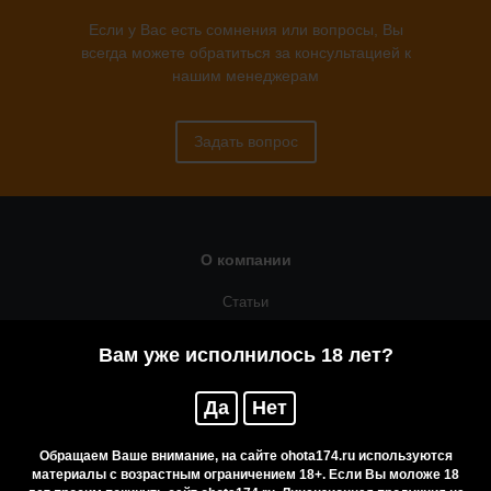
Если у Вас есть сомнения или вопросы, Вы
всегда можете обратиться за консультацией к
нашим менеджерам
Задать вопрос
О компании
Статьи
Оружейная мастерская
Вам уже исполнилось 18 лет?
Помощь
Да
Нет
Резервирование
Приобретение лицензионных товаров
Обращаем Ваше внимание, на сайте ohota174.ru используются
материалы с возрастным ограничением 18+. Если Вы моложе 18
Бренды