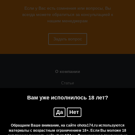
Если у Вас есть сомнения или вопросы, Вы
всегда можете обратиться за консультацией к
нашим менеджерам
Задать вопрос
О компании
Статьи
Оружейная мастерская
Вам уже исполнилось 18 лет?
Помощь
Да
Нет
Резервирование
Приобретение лицензионных товаров
Обращаем Ваше внимание, на сайте ohota174.ru используются
материалы с возрастным ограничением 18+. Если Вы моложе 18
Бренды