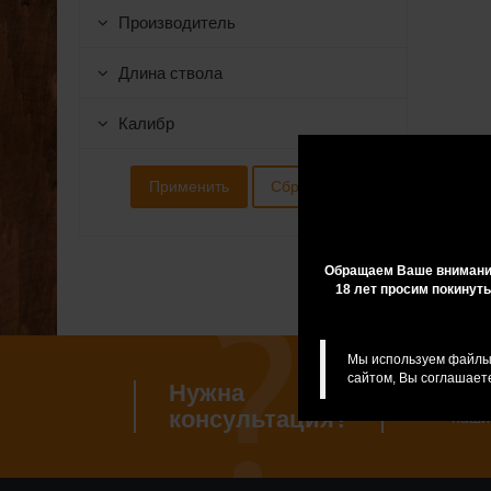
Производитель
Длина ствола
Калибр
Обращаем Ваше внимание
18 лет просим покинуть
Мы используем файлы 
сайтом, Вы соглашаете
Нужна
Если 
консультация?
наши