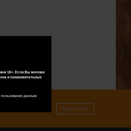
ием 18+. Если Вы моложе
влена в ознакомительных
я пользование данным
 консультацией к
Задать вопрос