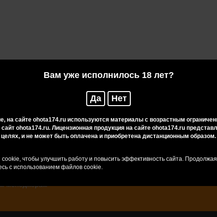
Вам уже исполнилось 18 лет?
Да
Нет
, на сайте ohota174.ru используются материалы с возрастным ограничен
 сайт ohota174.ru. Лицензионная продукция на сайте ohota174.ru предста
целях, и не может быть оплачена и приобретена дистанционным образом.
cookie, чтобы улучшить работу и повысить эффективность сайта. Продолжа
сь с использованием файлов cookie.
у Вас есть сомнения или вопросы, Вы всегда можете обратиться за
м менеджерам