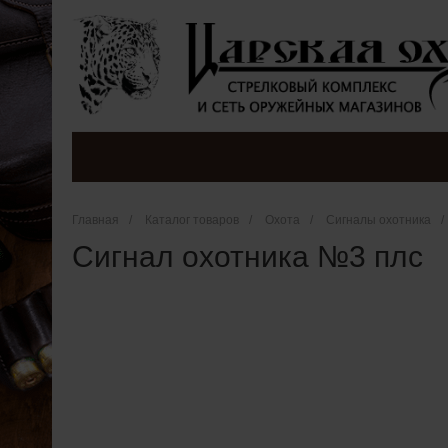
Главная
/
Каталог товаров
/
Охота
/
Сигналы охотника
/
Сигнал охотника №3 плс