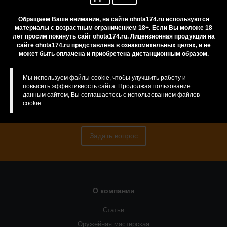
Обращаем Ваше внимание, на сайте ohota174.ru используются
материалы с возрастным ограничением 18+. Если Вы моложе 18
Нужна консультация?
лет просим покинуть сайт ohota174.ru. Лицензионная продукция на
сайте ohota174.ru представлена в ознакомительных целях, и не
может быть оплачена и приобретена дистанционным образом.
Мы используем файлы cookie, чтобы улучшить работу и
Если у Вас есть сомнения или вопросы, Вы
повысить эффективность сайта. Продолжая пользование
всегда можете обратиться за консультацией к
данным сайтом, Вы соглашаетесь с использованием файлов
cookie.
нашим менеджерам
Задать вопрос
О компании
Статьи
Оружейная мастерская