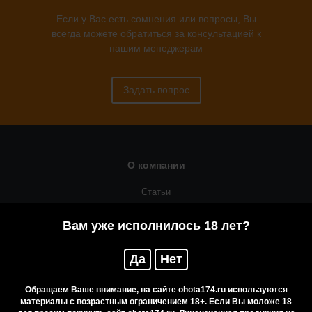
Если у Вас есть сомнения или вопросы, Вы
всегда можете обратиться за консультацией к
нашим менеджерам
Задать вопрос
О компании
Статьи
Оружейная мастерская
Вам уже исполнилось 18 лет?
Помощь
Да
Нет
Резервирование
Приобретение лицензионных товаров
Обращаем Ваше внимание, на сайте ohota174.ru используются
материалы с возрастным ограничением 18+. Если Вы моложе 18
Бренды