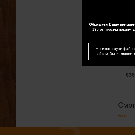
Обращаем Ваше внимание
18 лет просим покинуть
Мы используем файлы 
сайтом, Вы соглашаете
Пру
(ко
636
Смот
Apel