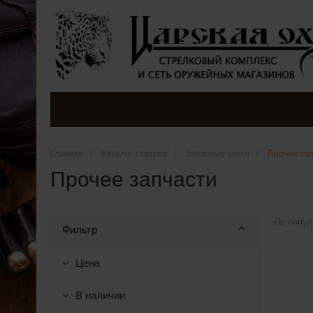
Главная
/
Каталог товаров
/
Запасные части
/
Прочее за
Прочее запчасти
По попул
Фильтр
Цена
В наличии