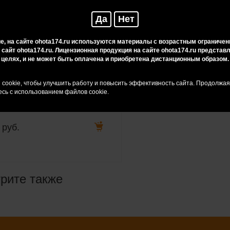
Да
Нет
, на сайте ohota174.ru используются материалы с возрастным ограничен
 сайт ohota174.ru. Лицензионная продукция на сайте ohota174.ru предста
целях, и не может быть оплачена и приобретена дистанционным образом.
cookie, чтобы улучшить работу и повысить эффективность сайта. Продолжа
сь с использованием файлов cookie.
жина бойка PERAZZI 12 кал
мпл)
 руб.
рите также