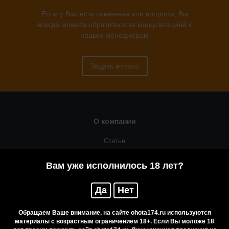
Если у Вас есть сомнения или вопросы, Вы
всегда можете обратиться за консультацией к
нашим менеджерам
Задать вопрос
О компании
Статьи
Оружейная мастерская
Вам уже исполнилось 18 лет?
Помощь
Да
Нет
Резервирование
Приобретение лицензионных товаров
Обращаем Ваше внимание, на сайте ohota174.ru используются
материалы с возрастным ограничением 18+. Если Вы моложе 18
Бренды