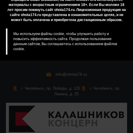
материалы с возрастным ограничением 18+. Если Вы моложе 18
Приобретение лицензионных товаров
лет просим покинуть сайт ohota174.ru. Лицензионная продукция на
Бренды
сайте ohota174.ru представлена в ознакомительных целях, и не
может быть оплачена и приобретена дистанционным образом.
Карта сайта
Мы используем файлы cookie, чтобы улучшить работу и
повысить эффективность сайта. Продолжая пользование
данным сайтом, Вы соглашаетесь с использованием файлов
cookie.
info@ohota74.ru
г. Челябинск, пр. Победы, д. 125
г. Челябинск, пр.
Ленина, д. 25