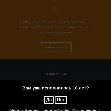
Если у Вас есть сомнения или вопросы, Вы
всегда можете обратиться за консультацией к
нашим менеджерам
Задать вопрос
О компании
Статьи
Вам уже исполнилось 18 лет?
Оружейная мастерская
Да
Нет
Помощь
Резервирование
Обращаем Ваше внимание, на сайте ohota174.ru используются