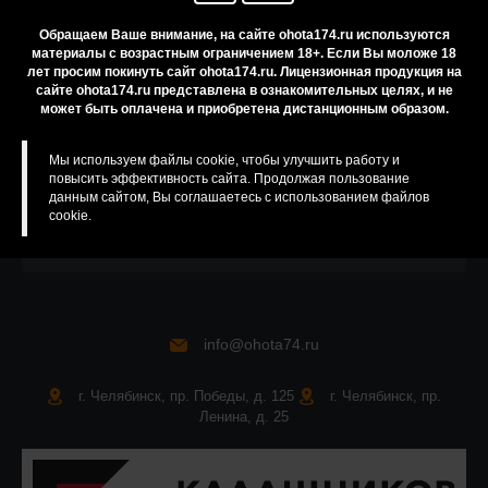
Помощь
Обращаем Ваше внимание, на сайте ohota174.ru используются
материалы с возрастным ограничением 18+. Если Вы моложе 18
Резервирование
лет просим покинуть сайт ohota174.ru. Лицензионная продукция на
сайте ohota174.ru представлена в ознакомительных целях, и не
Приобретение лицензионных товаров
может быть оплачена и приобретена дистанционным образом.
Бренды
Мы используем файлы cookie, чтобы улучшить работу и
Карта сайта
повысить эффективность сайта. Продолжая пользование
данным сайтом, Вы соглашаетесь с использованием файлов
cookie.
info@ohota74.ru
г. Челябинск, пр. Победы, д. 125
г. Челябинск, пр.
Ленина, д. 25