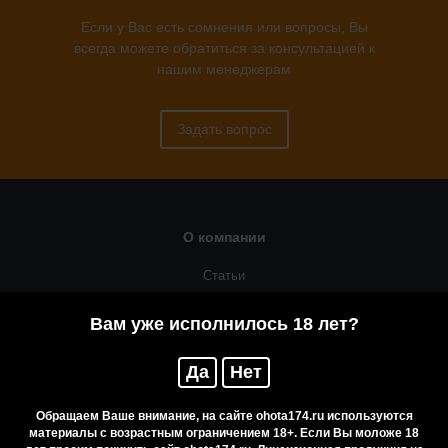
Если у Вас есть сомнения или вопросы, Вы
всегда можете обратиться за консультацией к
нашим менеджерам
Задать вопрос
О компании
Статьи
Оружейная мастерская
Вам уже исполнилось 18 лет?
Помощь
Да
Нет
Резервирование
Приобретение лицензионных товаров
Обращаем Ваше внимание, на сайте ohota174.ru используются
материалы с возрастным ограничением 18+. Если Вы моложе 18
Бренды