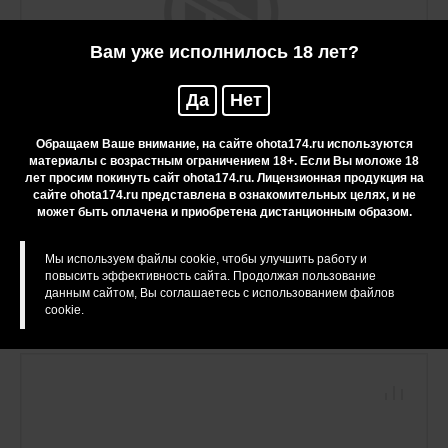
Вам уже исполнилось 18 лет?
Да
Нет
Обращаем Ваше внимание, на сайте ohota174.ru используются
материалы с возрастным ограничением 18+. Если Вы моложе 18
лет просим покинуть сайт ohota174.ru. Лицензионная продукция на
сайте ohota174.ru представлена в ознакомительных целях, и не
может быть оплачена и приобретена дистанционным образом.
Нож складной Firebird FH922PT-BK D2 Steel
Мы используем файлы cookie, чтобы улучшить работу и
повысить эффективность сайта. Продолжая пользование
5 960 руб.
данным сайтом, Вы соглашаетесь с использованием файлов
cookie.