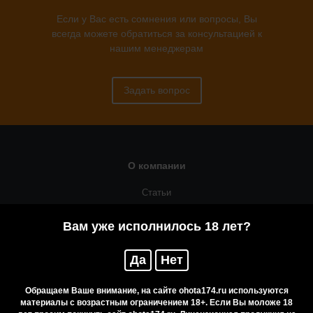
Если у Вас есть сомнения или вопросы, Вы
всегда можете обратиться за консультацией к
нашим менеджерам
Задать вопрос
О компании
Статьи
Оружейная мастерская
Вам уже исполнилось 18 лет?
Помощь
Да
Нет
Резервирование
Приобретение лицензионных товаров
Обращаем Ваше внимание, на сайте ohota174.ru используются
материалы с возрастным ограничением 18+. Если Вы моложе 18
Бренды