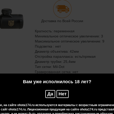
Доставка по Всей России
Кратность: переменная
Минимальное оптическое увеличение: 3
Максимальное оптическое увеличение: 9
Подсветка : нет
Диаметр объектива: 42мм
Отстройка параллакса: есть/прямая
Диаметр трубки: 25,4мм
Тип сетки: Mil-Dot
Гравированная сетка: нет
Длина: 325мм
Вам уже исполнилось 18 лет?
Вес: 680г
Отстройка под диоптрии глаза: есть
Да
Нет
, на сайте ohota174.ru используются материалы с возрастным ограничен
 сайт ohota174.ru. Лицензионная продукция на сайте ohota174.ru предста
целях, и не может быть оплачена и приобретена дистанционным образом.