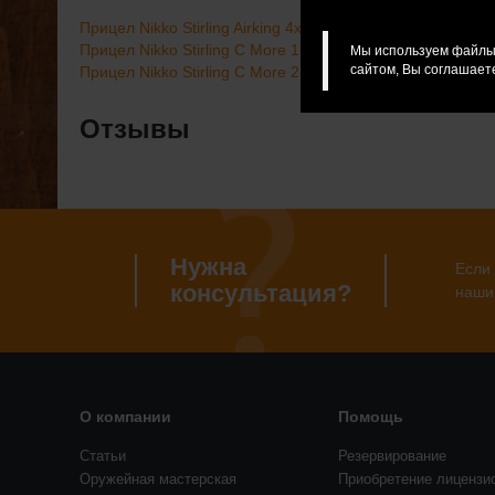
Прицел Nikko Stirling Airking 4х32 АО с подсвет., крепл
Прицел Nikko Stirling C More 1-10х24 MD 30мм с подсвет
Мы используем файлы 
сайтом, Вы соглашаете
Прицел Nikko Stirling C More 2-20х44 Half MD 30мм с под
Отзывы
Нужна
Если 
консультация?
наши
О компании
Помощь
Статьи
Резервирование
Оружейная мастерская
Приобретение лицензи