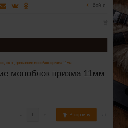
Войти
 с подсвет., крепление моноблок призма 11мм
ление моноблок призма 11мм
В корзину
-
+