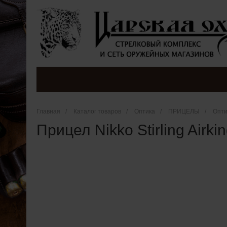
Главная
/
Каталог товаров
/
Оптика
/
ПРИЦЕЛЫ
/
Опти
Прицел Nikko Stirling Air