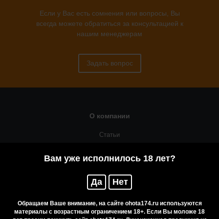
Если у Вас есть сомнения или вопросы, Вы
всегда можете обратиться за консультацией к
нашим менеджерам
Задать вопрос
О компании
Статьи
Оружейная мастерская
Вам уже исполнилось 18 лет?
Помощь
Да
Нет
Резервирование
Приобретение лицензионных товаров
Обращаем Ваше внимание, на сайте ohota174.ru используются
материалы с возрастным ограничением 18+. Если Вы моложе 18
Бренды