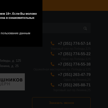
ием 18+. Если Вы моложе
влена в ознакомительных
я пользование данным
+7 (351) 774-57-14
Торговый зал пр.Победы,125
+7 (351) 774-55-22
Офис пр.Победы,125
Победы, д. 125
+7 (351) 774-55-38
Ленина, д. 25
Оружейная мастерская пр. Победы д.125
+7 (351) 263-47-79
Офис пр.Ленина,25
+7 (351) 265-88-71
Торговый зал пр.Ленина,25
Заказать звонок