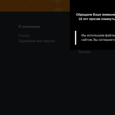
Обращаем Ваше внимание
18 лет просим покинуть
О компании
Помощь
Статьи
Резервирование
Мы используем файлы 
сайтом, Вы соглашаете
Оружейная мастерская
Приобретение лицензи
товаров
Бренды