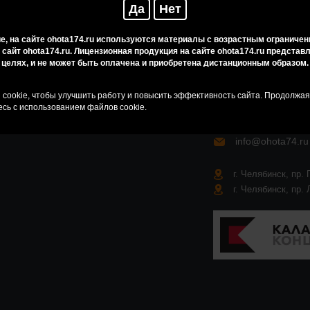
Да
Нет
, на сайте ohota174.ru используются материалы с возрастным ограничен
 сайт ohota174.ru. Лицензионная продукция на сайте ohota174.ru предста
целях, и не может быть оплачена и приобретена дистанционным образом.
Карта сайта
cookie, чтобы улучшить работу и повысить эффективность сайта. Продолжа
сь с использованием файлов cookie.
онных
info@ohota74.ru
г. Челябинск, пр. 
г. Челябинск, пр. 