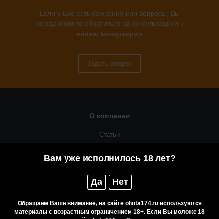
Если у Вас есть сомнения или вопросы, Вы
всегда можете обратиться за консультацией к
нашим менеджерам
Задать вопрос
О компании
Статьи
Оружейная мастерская
Вам уже исполнилось 18 лет?
Помощь
Да
Нет
Резервирование
Приобретение лицензионных товаров
Обращаем Ваше внимание, на сайте ohota174.ru используются
материалы с возрастным ограничением 18+. Если Вы моложе 18
Бренды