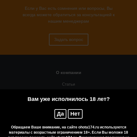
Если у Вас есть сомнения или вопросы, Вы
всегда можете обратиться за консультацией к
нашим менеджерам
Задать вопрос
О компании
Статьи
Оружейная мастерская
Вам уже исполнилось 18 лет?
Помощь
Да
Нет
Резервирование
Приобретение лицензионных товаров
Обращаем Ваше внимание, на сайте ohota174.ru используются
материалы с возрастным ограничением 18+. Если Вы моложе 18
Бренды