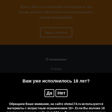
Если у Вас есть сомнения или вопросы, Вы
всегда можете обратиться за консультацией к
нашим менеджерам
Задать вопрос
О компании
Статьи
Оружейная мастерская
Вам уже исполнилось 18 лет?
Помощь
Да
Нет
Резервирование
Приобретение лицензионных товаров
Обращаем Ваше внимание, на сайте ohota174.ru используются
материалы с возрастным ограничением 18+. Если Вы моложе 18
Бренды