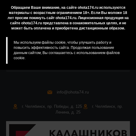
Помощь
Обращаем Ваше внимание, на сайте ohota174.ru используются
материалы с возрастным ограничением 18+. Если Вы моложе 18
Резервирование
лет просим покинуть сайт ohota174.ru. Лицензионная продукция на
Приобретение лицензионных товаров
сайте ohota174.ru представлена в ознакомительных целях, и не
может быть оплачена и приобретена дистанционным образом.
Бренды
Карта сайта
Мы используем файлы cookie, чтобы улучшить работу и
повысить эффективность сайта. Продолжая пользование
данным сайтом, Вы соглашаетесь с использованием файлов
cookie.
info@ohota74.ru
г. Челябинск, пр. Победы, д. 125
г. Челябинск, пр.
Ленина, д. 25