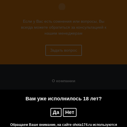
Если у Вас есть сомнения или вопросы, Вы
всегда можете обратиться за консультацией к
нашим менеджерам
Задать вопрос
О компании
Статьи
Вам уже исполнилось 18 лет?
Оружейная мастерская
Помощь
Да
Нет
Резервирование
Обращаем Ваше внимание, на сайте ohota174.ru используются