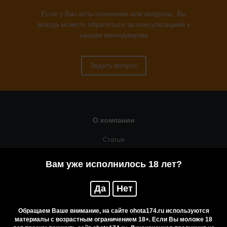
Если у Вас есть сомнения или вопросы, Вы
всегда можете обратиться за консультацией к
нашим менеджерам
Задать вопрос
О компании
Статьи
Оружейная мастерская
Вам уже исполнилось 18 лет?
Помощь
Да
Нет
Резервирование
Приобретение лицензионных товаров
Обращаем Ваше внимание, на сайте ohota174.ru используются
материалы с возрастным ограничением 18+. Если Вы моложе 18
Бренды