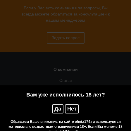
Если у Вас есть сомнения или вопросы, Вы
всегда можете обратиться за консультацией к
нашим менеджерам
Задать вопрос
О компании
Статьи
Оружейная мастерская
Вам уже исполнилось 18 лет?
Помощь
Да
Нет
Резервирование
Приобретение лицензионных товаров
Обращаем Ваше внимание, на сайте ohota174.ru используются
материалы с возрастным ограничением 18+. Если Вы моложе 18
Бренды