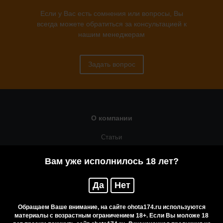
Если у Вас есть сомнения или вопросы, Вы
всегда можете обратиться за консультацией к
нашим менеджерам
Задать вопрос
О компании
Статьи
Оружейная мастерская
Вам уже исполнилось 18 лет?
Помощь
Да
Нет
Резервирование
Приобретение лицензионных товаров
Обращаем Ваше внимание, на сайте ohota174.ru используются
материалы с возрастным ограничением 18+. Если Вы моложе 18
Бренды