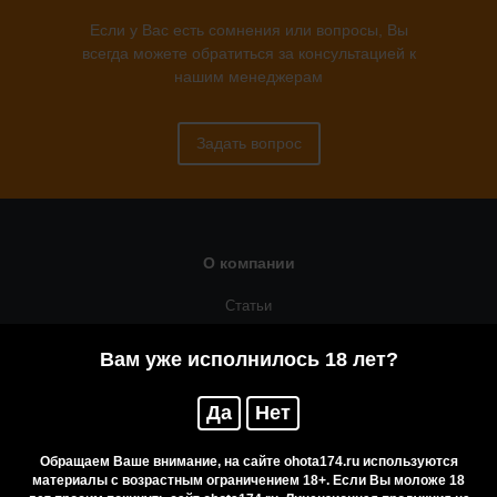
Если у Вас есть сомнения или вопросы, Вы
всегда можете обратиться за консультацией к
нашим менеджерам
Задать вопрос
О компании
Статьи
Оружейная мастерская
Вам уже исполнилось 18 лет?
Помощь
Да
Нет
Резервирование
Приобретение лицензионных товаров
Обращаем Ваше внимание, на сайте ohota174.ru используются
материалы с возрастным ограничением 18+. Если Вы моложе 18
Бренды