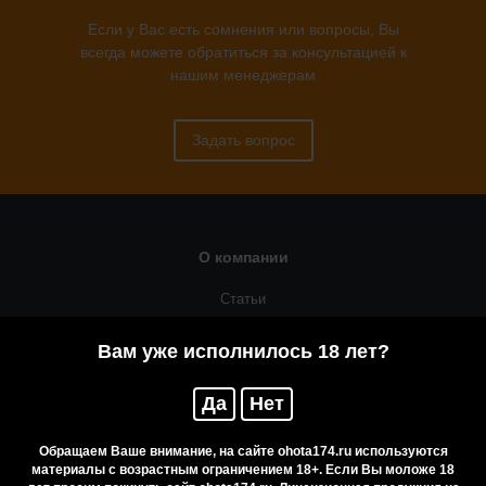
Если у Вас есть сомнения или вопросы, Вы
всегда можете обратиться за консультацией к
нашим менеджерам
Задать вопрос
О компании
Статьи
Оружейная мастерская
Вам уже исполнилось 18 лет?
Помощь
Да
Нет
Резервирование
Приобретение лицензионных товаров
Обращаем Ваше внимание, на сайте ohota174.ru используются
материалы с возрастным ограничением 18+. Если Вы моложе 18
Бренды