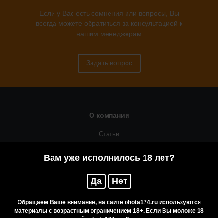
Если у Вас есть сомнения или вопросы, Вы
всегда можете обратиться за консультацией к
нашим менеджерам
Задать вопрос
О компании
Статьи
Оружейная мастерская
Вам уже исполнилось 18 лет?
Помощь
Да
Нет
Резервирование
Приобретение лицензионных товаров
Обращаем Ваше внимание, на сайте ohota174.ru используются
материалы с возрастным ограничением 18+. Если Вы моложе 18
Бренды