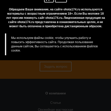
Обращаем Ваше внимание, на сайте ohota174.ru используются
материалы с возрастным ограничением 18+. Если Вы моложе 18
Нужна консультация?
лет просим покинуть сайт ohota174.ru. Лицензионная продукция на
сайте ohota174.ru представлена в ознакомительных целях, и не
может быть оплачена и приобретена дистанционным образом.
Мы используем файлы cookie, чтобы улучшить работу и
Если у Вас есть сомнения или вопросы, Вы
повысить эффективность сайта. Продолжая пользование
всегда можете обратиться за консультацией к
данным сайтом, Вы соглашаетесь с использованием файлов
cookie.
нашим менеджерам
Задать вопрос
О компании
Статьи
Оружейная мастерская