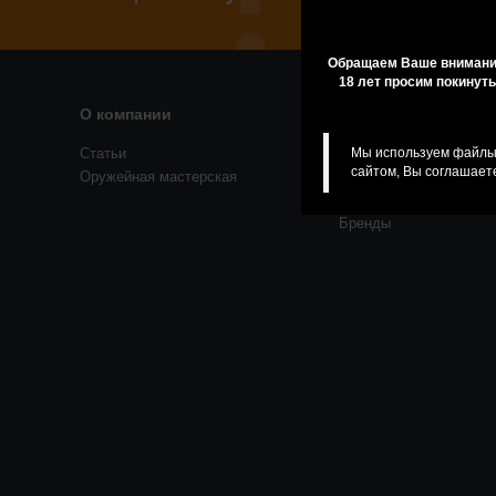
Обращаем Ваше внимание
18 лет просим покинуть
О компании
Помощь
Статьи
Резервирование
Мы используем файлы 
сайтом, Вы соглашаете
Оружейная мастерская
Приобретение лицензи
товаров
Бренды