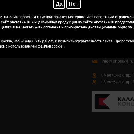
Да
Нет
, на сайте ohota174.ru используются материалы с возрастным ограничен
 сайт ohota174.ru. Лицензионная продукция на сайте ohota174.ru предста
целях, и не может быть оплачена и приобретена дистанционным образом.
Карта сайта
cookie, чтобы улучшить работу и повысить эффективность сайта. Продолжа
сь с использованием файлов cookie.
онных
info@ohota74.ru
г. Челябинск, пр. 
г. Челябинск, пр. 