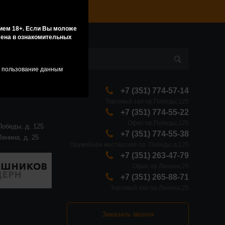
ием 18+. Если Вы моложе
влена в ознакомительных
я пользование данным
+7 (351) 774-57-14
Торговый зал пр.Победы,125
+7 (351) 774-55-22
Офис пр.Победы,125
Победы, д. 125
+7 (351) 774-55-38
Ленина, д. 25
Оружейная мастерская пр. Победы д.125
+7 (351) 263-47-79
Офис пр.Ленина,25
+7 (351) 265-88-71
Торговый зал пр.Ленина,25
Заказать звонок