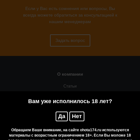
Если у Вас есть сомнения или вопросы, Вы
всегда можете обратиться за консультацией к
нашим менеджерам
Задать вопрос
О компании
Статьи
Оружейная мастерская
Вам уже исполнилось 18 лет?
Помощь
Да
Нет
Резервирование
Приобретение лицензионных товаров
Обращаем Ваше внимание, на сайте ohota174.ru используются
материалы с возрастным ограничением 18+. Если Вы моложе 18
Бренды