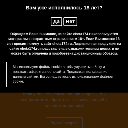
Нож универс. нерж/ст. MORAkniv Eldris
Вам уже исполнилось 18 лет?
Нож универс. нерж/ст. MORAkniv Karl-Johan
Да
Нет
Отзывы
Обращаем Ваше внимание, на сайте ohota174.ru используются
материалы с возрастным ограничением 18+. Если Вы моложе 18
лет просим покинуть сайт ohota174.ru. Лицензионная продукция на
сайте ohota174.ru представлена в ознакомительных целях, и не
может быть оплачена и приобретена дистанционным образом.
Нужна консультация?
Мы используем файлы cookie, чтобы улучшить работу и
повысить эффективность сайта. Продолжая пользование
данным сайтом, Вы соглашаетесь с использованием файлов
cookie.
Если у Вас есть сомнения или вопросы, Вы
всегда можете обратиться за консультацией к
нашим менеджерам
Задать вопрос