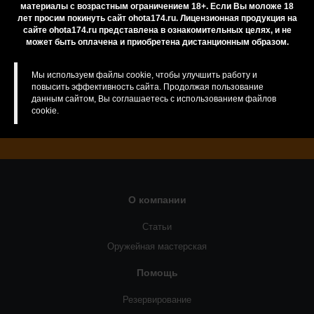
материалы с возрастным ограничением 18+. Если Вы моложе 18
лет просим покинуть сайт ohota174.ru. Лицензионная продукция на
сайте ohota174.ru представлена в ознакомительных целях, и не
может быть оплачена и приобретена дистанционным образом.
Если у Вас есть сомнения или вопросы, Вы
всегда можете обратиться за консультацией к
Мы используем файлы cookie, чтобы улучшить работу и
нашим менеджерам
повысить эффективность сайта. Продолжая пользование
данным сайтом, Вы соглашаетесь с использованием файлов
cookie.
Задать вопрос
О компании
Статьи
Оружейная мастерская
Помощь
Резервирование