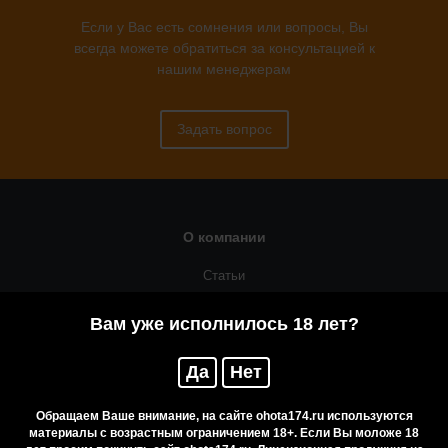
Если у Вас есть сомнения или вопросы, Вы
всегда можете обратиться за консультацией к
нашим менеджерам
Задать вопрос
О компании
Статьи
Оружейная мастерская
Вам уже исполнилось 18 лет?
Помощь
Да
Нет
Резервирование
Приобретение лицензионных товаров
Обращаем Ваше внимание, на сайте ohota174.ru используются
материалы с возрастным ограничением 18+. Если Вы моложе 18
Бренды